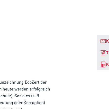
K
T
K
auszeichnung EcoZert der
n heute werden erfolgreich
utz), Soziales (z. B.
eutung oder Korruption)