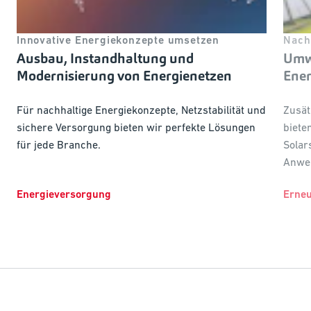
Innovative Energiekonzepte umsetzen
Nach
Ausbau, Instandhaltung und
Umw
Modernisierung von Energienetzen
Ene
Für nachhaltige Energiekonzepte, Netzstabilität und
Zusät
sichere Versorgung bieten wir perfekte Lösungen
biete
für jede Branche.
Solar
Anwe
Energieversorgung
Erneu