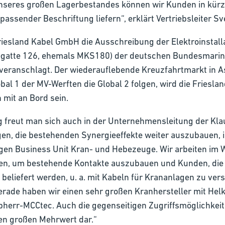
unseres großen Lagerbestandes können wir Kunden in kürze
ssender Beschriftung liefern“, erklärt Vertriebsleiter S
iesland Kabel GmbH die Ausschreibung der Elektroinstalla
atte 126, ehemals MKS180) der deutschen Bundesmarine. 
eranschlagt. Der wiederauflebende Kreuzfahrtmarkt in As
lobal 1 der MV-Werften die Global 2 folgen, wird die Fries
 mit an Bord sein.
ng freut man sich auch in der Unternehmensleitung der Kl
ngen, die bestehenden Synergieeffekte weiter auszubauen
igen Business Unit Kran- und Hebezeuge. Wir arbeiten im
n, um bestehende Kontakte auszubauen und Kunden, die b
 beliefert werden, u. a. mit Kabeln für Krananlagen zu ver
erade haben wir einen sehr großen Kranhersteller mit Hel
iebherr-MCCtec. Auch die gegenseitigen Zugriffsmöglichkeit
nen großen Mehrwert dar.“