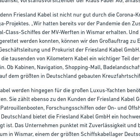
banski, Vorstandsvorsitzender der Klaus Faber AG, anlässl
, denn Friesland Kabel ist nicht nur gut durch die Corona
ga-Projektes. „Wir hatten bereits vor der Pandemie den Zus
al-Class-Schiffes der MV-Werften in Wismar erhalten. Un
e gerettet werden konnten, können wir den Großauftrag zu E
 Geschäftsleitung und Prokurist der Friesland Kabel GmbH.
 die tausenden von Kilometern Kabel ein wichtiger Teil de
in. Ob Kabinen, Navigation, Shopping-Mall, Badelandscha
auf dem größten in Deutschland gebauten Kreuzfahrtschiff
abel werden hingegen für die großen Luxus-Yachten benötig
en. Sie zählt ebenso zu den Kunden der Friesland Kabel 
n Patrouillenbooten, Forschungsschiffen oder On- und Offs
Deutschland bietet die Friesland Kabel GmbH ein hochwert
t ist. Das Unternehmen punktet mit Zuverlässigkeit und b
m in Wismar, einem der größten Schiffskabellager Deuts