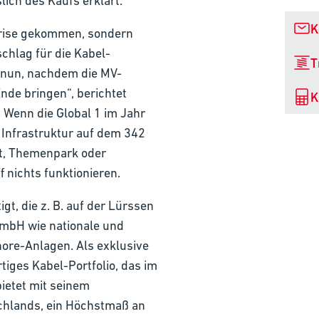
ich des Kaufs erklärt.
K
-Krise gekommen, sondern
chlag für die Kabel-
T
d nun, nachdem die MV-
nde bringen“, berichtet
K
 Wenn die Global 1 im Jahr
r Infrastruktur auf dem 342
ft, Themenpark oder
 nichts funktionieren.
t, die z. B. auf der Lürssen
GmbH wie nationale und
hore-Anlagen. Als exklusive
iges Kabel-Portfolio, das im
ietet mit seinem
chlands, ein Höchstmaß an